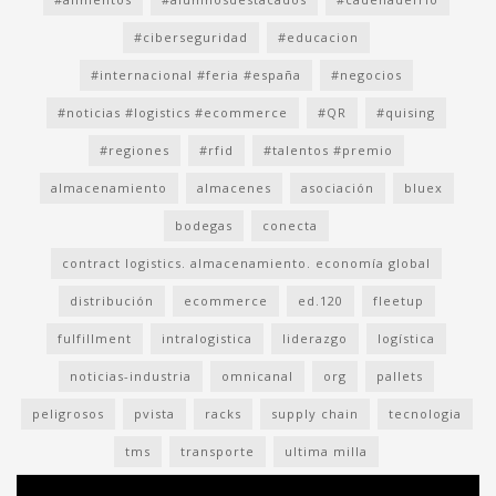
#ciberseguridad
#educacion
#internacional #feria #españa
#negocios
#noticias #logistics #ecommerce
#QR
#quising
#regiones
#rfid
#talentos #premio
almacenamiento
almacenes
asociación
bluex
bodegas
conecta
contract logistics. almacenamiento. economía global
distribución
ecommerce
ed.120
fleetup
fulfillment
intralogistica
liderazgo
logística
noticias-industria
omnicanal
org
pallets
peligrosos
pvista
racks
supply chain
tecnologia
tms
transporte
ultima milla