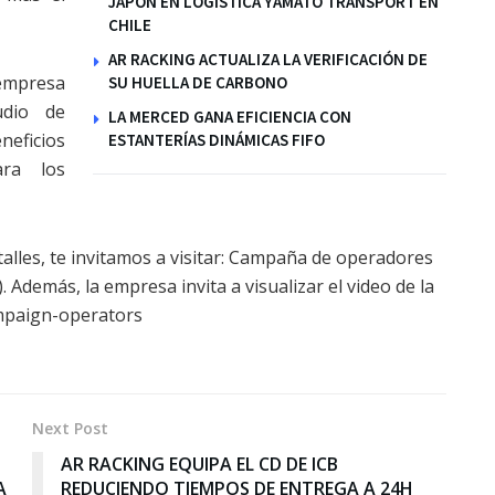
JAPÓN EN LOGÍSTICA YAMATO TRANSPORT EN
CHILE
AR RACKING ACTUALIZA LA VERIFICACIÓN DE
empresa
SU HUELLA DE CARBONO
udio de
LA MERCED GANA EFICIENCIA CON
neficios
ESTANTERÍAS DINÁMICAS FIFO
ara los
talles, te invitamos a visitar: Campaña de operadores
). Además, la empresa invita a visualizar el video de la
ampaign-operators
Next Post
AR RACKING EQUIPA EL CD DE ICB
A
REDUCIENDO TIEMPOS DE ENTREGA A 24H