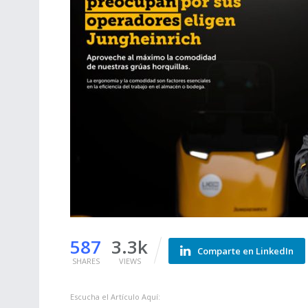
587
3.3k
Comparte en LinkedIn
SHARES
VIEWS
Escucha el Artículo Aquí: