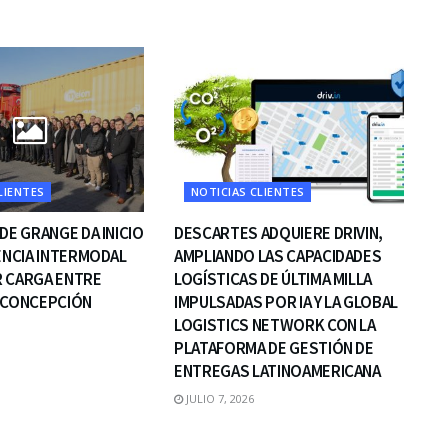
LIENTES
NOTICIAS CLIENTES
DE GRANGE DA INICIO
DESCARTES ADQUIERE DRIVIN,
IENCIA INTERMODAL
AMPLIANDO LAS CAPACIDADES
 CARGA ENTRE
LOGÍSTICAS DE ÚLTIMA MILLA
 CONCEPCIÓN
IMPULSADAS POR IA Y LA GLOBAL
LOGISTICS NETWORK CON LA
PLATAFORMA DE GESTIÓN DE
ENTREGAS LATINOAMERICANA
JULIO 7, 2026